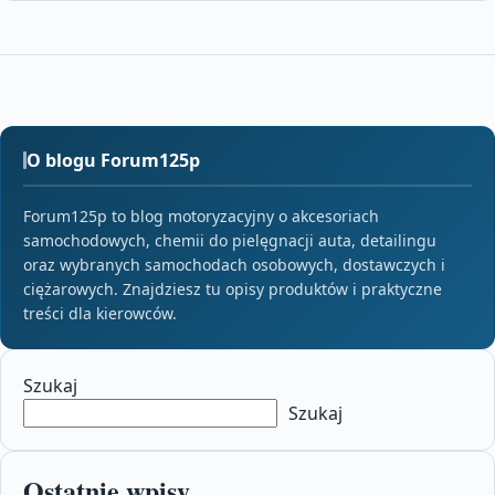
O blogu Forum125p
Forum125p to blog motoryzacyjny o akcesoriach
samochodowych, chemii do pielęgnacji auta, detailingu
oraz wybranych samochodach osobowych, dostawczych i
ciężarowych. Znajdziesz tu opisy produktów i praktyczne
treści dla kierowców.
Szukaj
Szukaj
Ostatnie wpisy