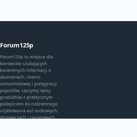
Forum125p
Forum125p to miejsce dla
kierowców szukających
konkretnych informacji o
akcesoriach, chemii
samochodowej i pielęgnacji
pojazdów. Łączymy opisy
produktów z praktycznym
podejściem do codziennego
użytkowania aut osobowych,
dostawczych i ciężarowych.
KATEGORIE