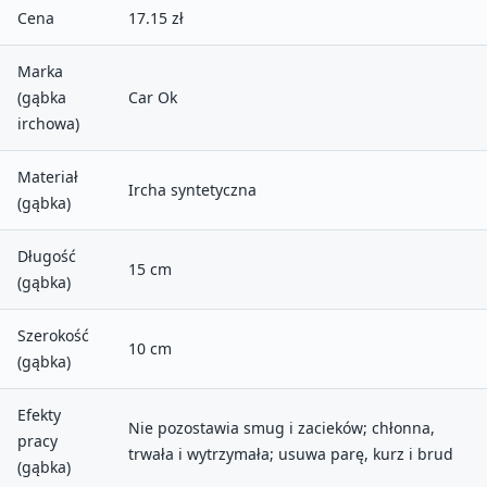
Cena
17.15 zł
Marka
(gąbka
Car Ok
irchowa)
Materiał
Ircha syntetyczna
(gąbka)
Długość
15 cm
(gąbka)
Szerokość
10 cm
(gąbka)
Efekty
Nie pozostawia smug i zacieków; chłonna,
pracy
trwała i wytrzymała; usuwa parę, kurz i brud
(gąbka)