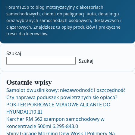
Forum125p to blog motoryzacyjny o akcesoriach
samochodowych, chemii do pielęgnacji auta, detailingu
oraz wybranych samochodach osobowych, dostawczych i
ciężarowych. Znajdziesz tu opisy produktów i praktyczne
treści dla kierowców.
Szukaj
Szukaj
Ostatnie wpisy
Samolot dwusilnikowy: niezawodność i oszczędność
Czy naprawa poduszek powietrznych się opłaca?
POK-TER POKROWCE MIAROWE ALICANTE DO
HYUNDAI I10 III
Karcher RM 562 szampon samochodowy w
koncentracie 500ml 6.295-843.0
Shiny Garage Morning Dew Wosk I Polimery Na