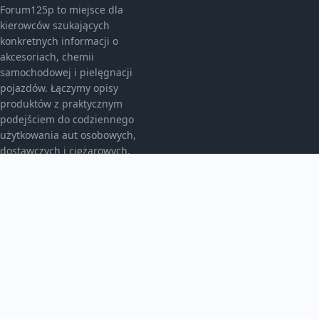
Forum125p to miejsce dla
kierowców szukających
konkretnych informacji o
akcesoriach, chemii
samochodowej i pielęgnacji
pojazdów. Łączymy opisy
produktów z praktycznym
podejściem do codziennego
użytkowania aut osobowych,
dostawczych i ciężarowych.
KATEGORIE
Akcesoria do pielęgnacji samochodu
Auto detailing
Autobusy
Bez kategorii
Dywaniki samochodowe