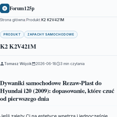
Forum125p
Strona główna
/
Produkt
/
K2 K2V421M
PRODUKT
ZAPACHY SAMOCHODOWE
K2 K2V421M
Tomasz Wójcik
2026-06-18
3 min czytania
Dywaniki samochodowe Rezaw-Plast do
Hyundai i20 (2009): dopasowanie, które czuć
od pierwszego dnia
Jeśli zależy Ci na estetyce wnętrza i jednocześnie