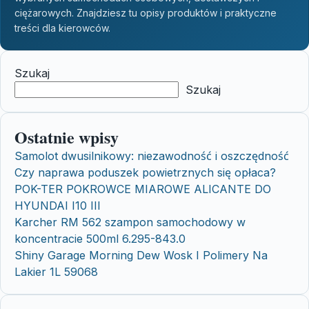
ciężarowych. Znajdziesz tu opisy produktów i praktyczne
treści dla kierowców.
Szukaj
Szukaj
Ostatnie wpisy
Samolot dwusilnikowy: niezawodność i oszczędność
Czy naprawa poduszek powietrznych się opłaca?
POK-TER POKROWCE MIAROWE ALICANTE DO
HYUNDAI I10 III
Karcher RM 562 szampon samochodowy w
koncentracie 500ml 6.295-843.0
Shiny Garage Morning Dew Wosk I Polimery Na
Lakier 1L 59068