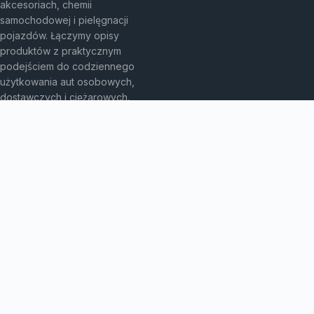
akcesoriach, chemii
samochodowej i pielęgnacji
pojazdów. Łączymy opisy
produktów z praktycznym
podejściem do codziennego
użytkowania aut osobowych,
dostawczych i ciężarowych.
KATEGORIE
Akcesoria do pielęgnacji samochodu
Auto detailing
Autobusy
Bez kategorii
Dywaniki samochodowe
Kleje samochodowe
Motoryzacja