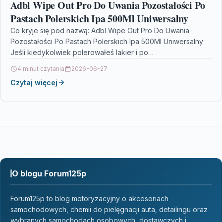
Adbl Wipe Out Pro Do Uwania Pozostałości Po
Pastach Polerskich Ipa 500Ml Uniwersalny
Co kryje się pod nazwą: Adbl Wipe Out Pro Do Uwania
Pozostałości Po Pastach Polerskich Ipa 500Ml Uniwersalny
Jeśli kiedykolwiek polerowałeś lakier i po…
4 minut czytania
2026-06-27
Czytaj więcej
O blogu Forum125p
Forum125p to blog motoryzacyjny o akcesoriach
samochodowych, chemii do pielęgnacji auta, detailingu oraz
wybranych samochodach osobowych, dostawczych i