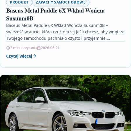
PRODUKT
ZAPACHY SAMOCHODOWE
Baseus Metal Paddle 6X Wkład Wończa
Suxunm0B
Baseus Metal Paddle 6X Wkład Wończa Suxunm0B –
świeżość w aucie, którą czuć dłużej Jeśli chcesz, aby wnętrze
Twojego samochodu pachniało czysto i przyjemnie,…
3 minut czytania
2026-06-21
Czytaj więcej