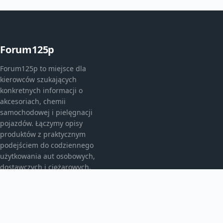
Forum125p
Forum125p to miejsce dla
kierowców szukających
konkretnych informacji o
akcesoriach, chemii
samochodowej i pielęgnacji
pojazdów. Łączymy opisy
produktów z praktycznym
podejściem do codziennego
użytkowania aut osobowych,
dostawczych i ciężarowych.
KATEGORIE
Akcesoria do pielęgnacji samochodu