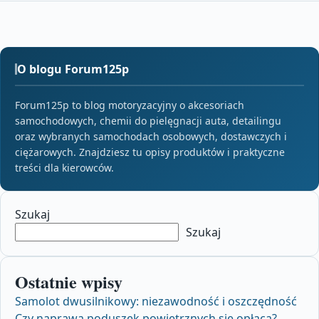
O blogu Forum125p
Forum125p to blog motoryzacyjny o akcesoriach
samochodowych, chemii do pielęgnacji auta, detailingu
oraz wybranych samochodach osobowych, dostawczych i
ciężarowych. Znajdziesz tu opisy produktów i praktyczne
treści dla kierowców.
Szukaj
Szukaj
Ostatnie wpisy
Samolot dwusilnikowy: niezawodność i oszczędność
Czy naprawa poduszek powietrznych się opłaca?