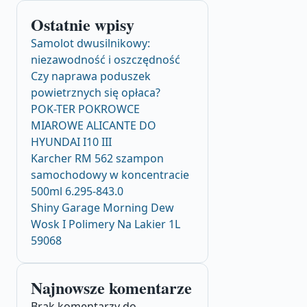
Ostatnie wpisy
Samolot dwusilnikowy:
niezawodność i oszczędność
Czy naprawa poduszek
powietrznych się opłaca?
POK-TER POKROWCE
MIAROWE ALICANTE DO
HYUNDAI I10 III
Karcher RM 562 szampon
samochodowy w koncentracie
500ml 6.295-843.0
Shiny Garage Morning Dew
Wosk I Polimery Na Lakier 1L
59068
Najnowsze komentarze
Brak komentarzy do