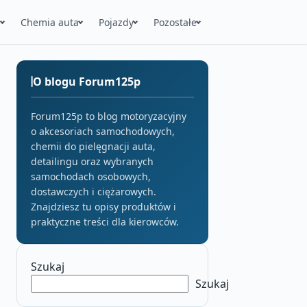
a
Chemia auta
Pojazdy
Pozostałe
O blogu Forum125p
Forum125p to blog motoryzacyjny
o akcesoriach samochodowych,
chemii do pielęgnacji auta,
detailingu oraz wybranych
samochodach osobowych,
dostawczych i ciężarowych.
Znajdziesz tu opisy produktów i
praktyczne treści dla kierowców.
Szukaj
Szukaj