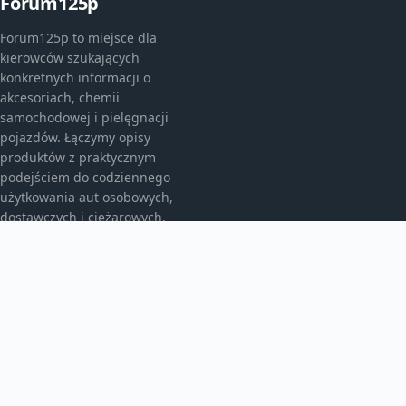
Forum125p
Forum125p to miejsce dla
kierowców szukających
konkretnych informacji o
akcesoriach, chemii
samochodowej i pielęgnacji
pojazdów. Łączymy opisy
produktów z praktycznym
podejściem do codziennego
użytkowania aut osobowych,
dostawczych i ciężarowych.
KATEGORIE
Akcesoria do pielęgnacji samochodu
Auto detailing
Autobusy
Bez kategorii