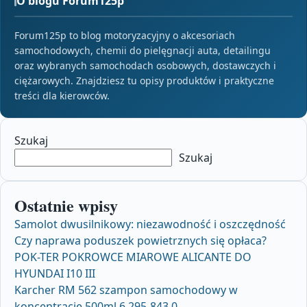
O blogu Forum125p
Forum125p to blog motoryzacyjny o akcesoriach
samochodowych, chemii do pielęgnacji auta, detailingu
oraz wybranych samochodach osobowych, dostawczych i
ciężarowych. Znajdziesz tu opisy produktów i praktyczne
treści dla kierowców.
Szukaj
Szukaj
Ostatnie wpisy
Samolot dwusilnikowy: niezawodność i oszczędność
Czy naprawa poduszek powietrznych się opłaca?
POK-TER POKROWCE MIAROWE ALICANTE DO
HYUNDAI I10 III
Karcher RM 562 szampon samochodowy w
koncentracie 500ml 6.295-843.0