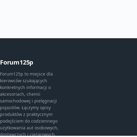
Forum125p
Forum125p to miejsce dla
kierowców szukających
konkretnych informacji o
akcesoriach, chemii
samochodowej i pielęgnacji
pojazdów. Łączymy opisy
produktów z praktycznym
podejściem do codziennego
użytkowania aut osobowych,
dostawczych i ciężarowych.