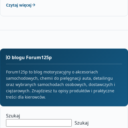
Czytaj więcej
O blogu Forum125p
Forum125p to blog motoryzacyjny o akcesoriach
samochodowych, chemii do pielęgnacji auta, detailingu
oraz wybranych samochodach osobowych, dostawczych i
ciężarowych. Znajdziesz tu opisy produktów i praktyczne
treści dla kierowców.
Szukaj
Szukaj