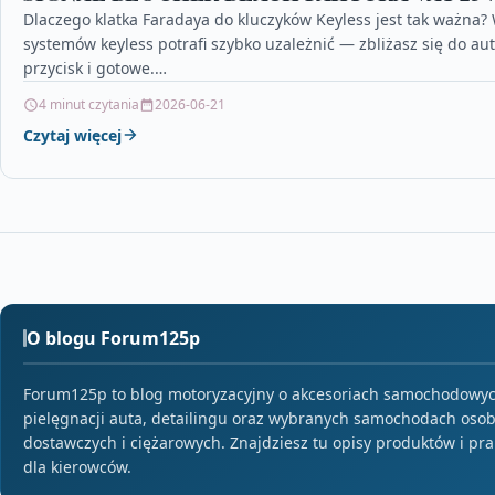
Dlaczego klatka Faradaya do kluczyków Keyless jest tak ważna
systemów keyless potrafi szybko uzależnić — zbliżasz się do aut
przycisk i gotowe.…
4 minut czytania
2026-06-21
Czytaj więcej
O blogu Forum125p
Forum125p to blog motoryzacyjny o akcesoriach samochodowyc
pielęgnacji auta, detailingu oraz wybranych samochodach oso
dostawczych i ciężarowych. Znajdziesz tu opisy produktów i pra
dla kierowców.