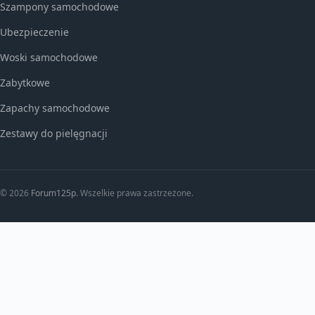
Szampony samochodowe
Ubezpieczenie
Woski samochodowe
Zabytkowe
Zapachy samochodowe
Zestawy do pielęgnacji
© 2026
Forum125p
. Wszelkie prawa zastrzeżone.