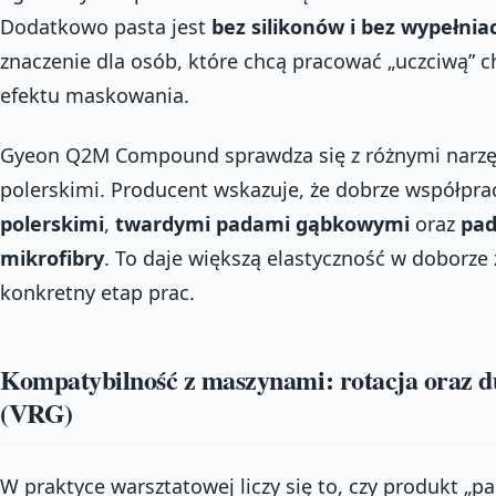
Dodatkowo pasta jest
bez silikonów i bez wypełnia
znaczenie dla osób, które chcą pracować „uczciwą” 
efektu maskowania.
Gyeon Q2M Compound sprawdza się z różnymi narzę
polerskimi. Producent wskazuje, że dobrze współpra
polerskimi
,
twardymi padami gąbkowymi
oraz
pad
mikrofibry
. To daje większą elastyczność w doborze
konkretny etap prac.
Kompatybilność z maszynami: rotacja oraz du
(VRG)
W praktyce warsztatowej liczy się to, czy produkt „pa