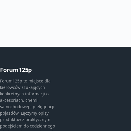
Forum125p
Forum125p to miejsce dla
kierowców szukających
konkretnych informacji o
akcesoriach, chemii
samochodowej i pielęgnacji
pojazdów. Łączymy opisy
produktów z praktycznym
podejściem do codziennego