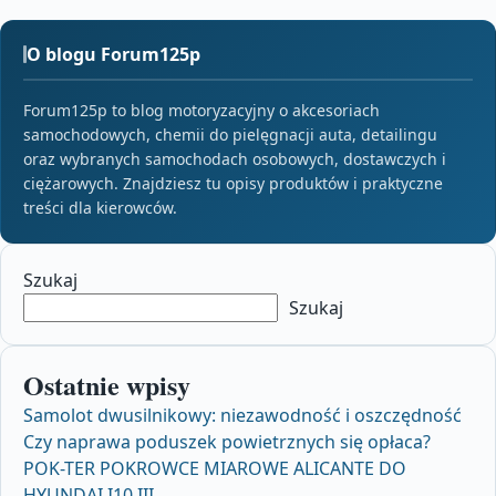
O blogu Forum125p
Forum125p to blog motoryzacyjny o akcesoriach
samochodowych, chemii do pielęgnacji auta, detailingu
oraz wybranych samochodach osobowych, dostawczych i
ciężarowych. Znajdziesz tu opisy produktów i praktyczne
treści dla kierowców.
Szukaj
Szukaj
Ostatnie wpisy
Samolot dwusilnikowy: niezawodność i oszczędność
Czy naprawa poduszek powietrznych się opłaca?
POK-TER POKROWCE MIAROWE ALICANTE DO
HYUNDAI I10 III