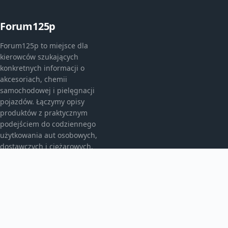
Forum125p
Forum125p to miejsce dla
kierowców szukających
konkretnych informacji o
akcesoriach, chemii
samochodowej i pielęgnacji
pojazdów. Łączymy opisy
produktów z praktycznym
podejściem do codziennego
użytkowania aut osobowych,
dostawczych i ciężarowych.
KATEGORIE
Akcesoria do pielęgnacji samochodu
Auto detailing