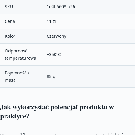
SKU
1e4b5608fa26
Cena
11 zł
Kolor
Czerwony
Odporność
+350°C
temperaturowa
Pojemność /
85 g
masa
Jak wykorzystać potencjał produktu w
praktyce?