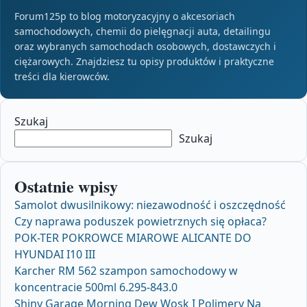
Forum125p to blog motoryzacyjny o akcesoriach
samochodowych, chemii do pielęgnacji auta, detailingu
oraz wybranych samochodach osobowych, dostawczych i
ciężarowych. Znajdziesz tu opisy produktów i praktyczne
treści dla kierowców.
Szukaj
Szukaj
Ostatnie wpisy
Samolot dwusilnikowy: niezawodność i oszczędność
Czy naprawa poduszek powietrznych się opłaca?
POK-TER POKROWCE MIAROWE ALICANTE DO
HYUNDAI I10 III
Karcher RM 562 szampon samochodowy w
koncentracie 500ml 6.295-843.0
Shiny Garage Morning Dew Wosk I Polimery Na