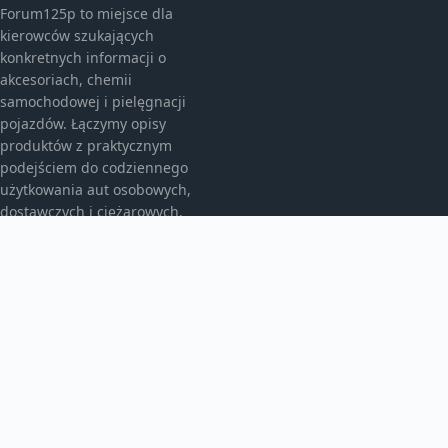
Forum125p to miejsce dla
kierowców szukających
konkretnych informacji o
akcesoriach, chemii
samochodowej i pielęgnacji
pojazdów. Łączymy opisy
produktów z praktycznym
podejściem do codziennego
użytkowania aut osobowych,
dostawczych i ciężarowych.
KATEGORIE
Akcesoria do pielęgnacji samochodu
Auto detailing
Autobusy
Bez kategorii
Dywaniki samochodowe