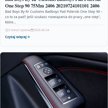
One Step 90 75Mm 2406 20210724101101 2406
Bad Boys By Rr Customs Badboys Pad Polerski One Step 90 –
co to za pad? Jeśli szukasz rozwiązania do pracy „one step”,
które…
3 minut czytania
2026-06-24
Czytaj więcej