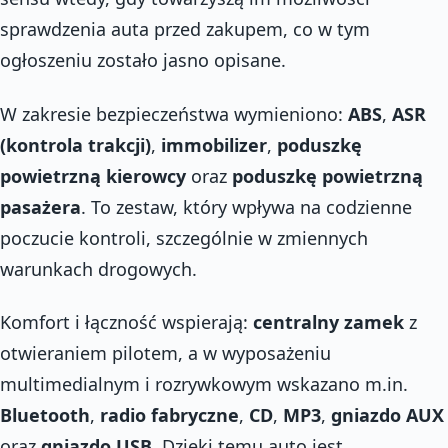
sprawdzenia auta przed zakupem, co w tym
ogłoszeniu zostało jasno opisane.
W zakresie bezpieczeństwa wymieniono:
ABS
,
ASR
(kontrola trakcji)
,
immobilizer
,
poduszkę
powietrzną kierowcy
oraz
poduszkę powietrzną
pasażera
. To zestaw, który wpływa na codzienne
poczucie kontroli, szczególnie w zmiennych
warunkach drogowych.
Komfort i łączność wspierają:
centralny zamek
z
otwieraniem pilotem, a w wyposażeniu
multimedialnym i rozrywkowym wskazano m.in.
Bluetooth
,
radio fabryczne
,
CD
,
MP3
,
gniazdo AUX
oraz
gniazdo USB
. Dzięki temu auto jest