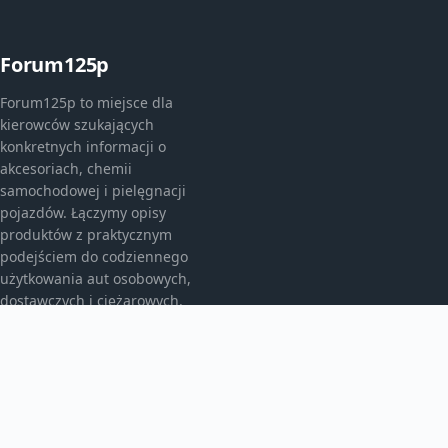
Forum125p
Forum125p to miejsce dla
kierowców szukających
konkretnych informacji o
akcesoriach, chemii
samochodowej i pielęgnacji
pojazdów. Łączymy opisy
produktów z praktycznym
podejściem do codziennego
użytkowania aut osobowych,
dostawczych i ciężarowych.
KATEGORIE
Akcesoria do pielęgnacji samochodu
Auto detailing