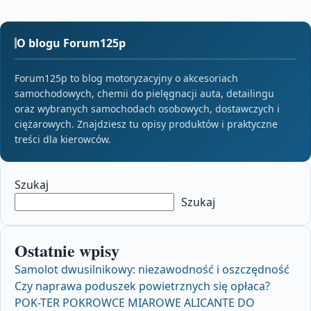
O blogu Forum125p
Forum125p to blog motoryzacyjny o akcesoriach
samochodowych, chemii do pielęgnacji auta, detailingu
oraz wybranych samochodach osobowych, dostawczych i
ciężarowych. Znajdziesz tu opisy produktów i praktyczne
treści dla kierowców.
Szukaj
Szukaj
Ostatnie wpisy
Samolot dwusilnikowy: niezawodność i oszczędność
Czy naprawa poduszek powietrznych się opłaca?
POK-TER POKROWCE MIAROWE ALICANTE DO