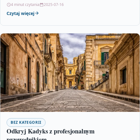
inteligencja i IoT. Omawia…
4 minut czytania
2025-07-16
Czytaj więcej
BEZ KATEGORII
Odkryj Kadyks z profesjonalnym
przewodnikiem