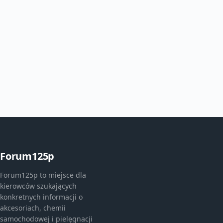
Forum125p
Forum125p to miejsce dla
kierowców szukających
konkretnych informacji o
akcesoriach, chemii
samochodowej i pielęgnacji