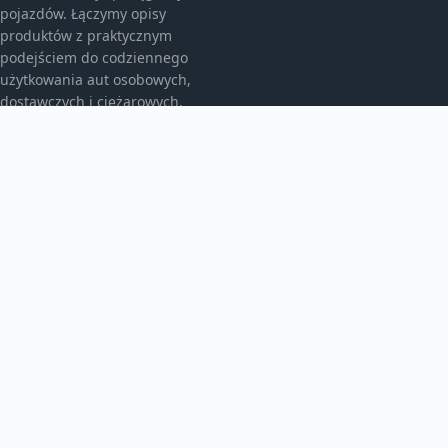
pojazdów. Łączymy opisy
produktów z praktycznym
podejściem do codziennego
użytkowania aut osobowych,
dostawczych i ciężarowych.
KATEGORIE
Akcesoria do pielęgnacji samochodu
Auto detailing
Autobusy
Bez kategorii
Dywaniki samochodowe
Kleje samochodowe
Motoryzacja
Odkurzacze samochodowe