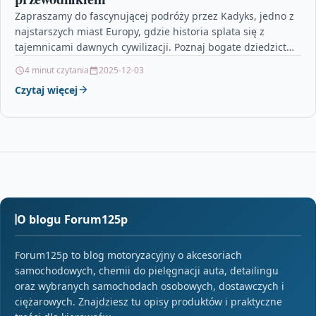
Zapraszamy do fascynującej podróży przez Kadyks, jedno z
najstarszych miast Europy, gdzie historia splata się z
tajemnicami dawnych cywilizacji. Poznaj bogate dziedzictwo
kulturowe i…
4 minut czytania
2025-12-03
Czytaj więcej
O blogu Forum125p
Forum125p to blog motoryzacyjny o akcesoriach
samochodowych, chemii do pielęgnacji auta, detailingu
oraz wybranych samochodach osobowych, dostawczych i
ciężarowych. Znajdziesz tu opisy produktów i praktyczne